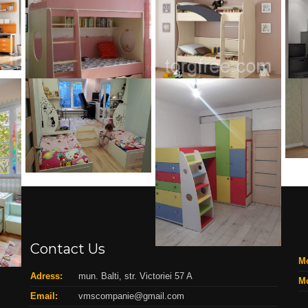
Contact Us
Mo
Adress:
mun. Balti, str. Victoriei 57 A
Mo
Email:
vmscompanie@gmail.com