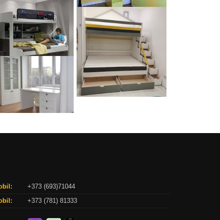
bil:
+373 (693)71044
bil:
+373 (781) 81333