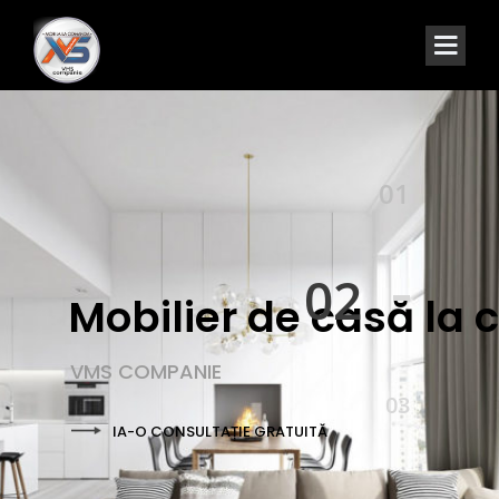
01
M
02
M
M
O
C
V
A
N
S
P
E
I
03