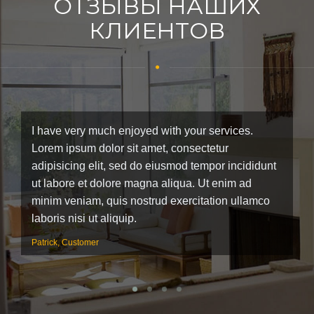
ОТЗЫВЫ НАШИХ
КЛИЕНТОВ
I have very much enjoyed with your services.
I’
Lorem ipsum dolor sit amet, consectetur
ip
adipisicing elit, sed do eiusmod tempor incididunt
se
ut labore et dolore magna aliqua. Ut enim ad
d
minim veniam, quis nostrud exercitation ullamco
qu
laboris nisi ut aliquip.
al
Patrick, Customer
Ja