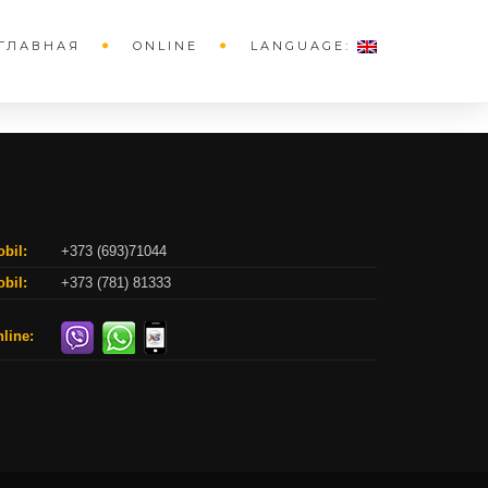
ГЛАВНАЯ
ONLINE
LANGUAGE:
bil:
+373 (693)71044
bil:
+373 (781) 81333
line: