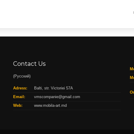
Contact Us
Mo
(Русский)
Mo
Adress:
Balti, str. Victoriei 57A
On
Email:
vmscompanie@gmail.com
Web:
www.mobila-art.md