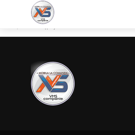
Извините, но эта статья доступна только на
Russian
и
Romanian
.